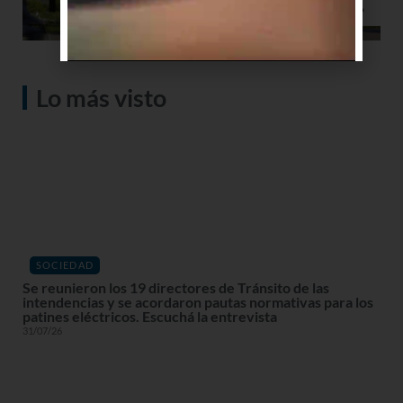
Lo más visto
SOCIEDAD
Se reunieron los 19 directores de Tránsito de las
intendencias y se acordaron pautas normativas para los
patines eléctricos. Escuchá la entrevista
31/07/26