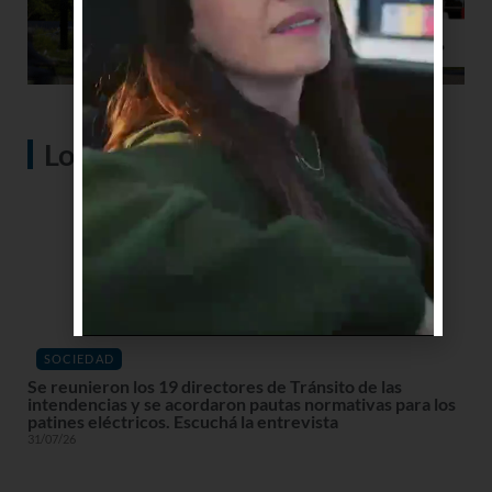
Lo más visto
SOCIEDAD
Se reunieron los 19 directores de Tránsito de las
intendencias y se acordaron pautas normativas para los
patines eléctricos. Escuchá la entrevista
31/07/26