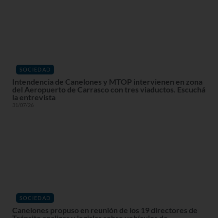
SOCIEDAD
Intendencia de Canelones y MTOP intervienen en zona
del Aeropuerto de Carrasco con tres viaductos. Escuchá
la entrevista
31/07/26
SOCIEDAD
Canelones propuso en reunión de los 19 directores de
Tránsito analizar y legislar sobre vehículos de