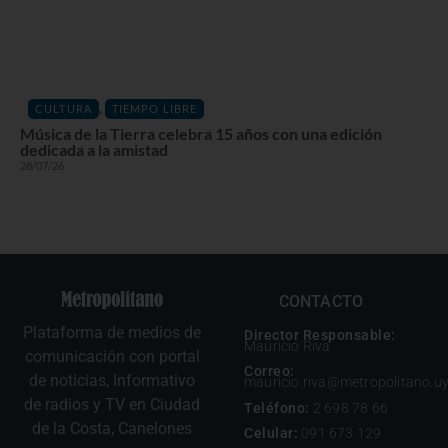
,
CULTURA
TIEMPO LIBRE
Música de la Tierra celebra 15 años con una edición
dedicada a la amistad
28/07/26
CONTACTO
Plataforma de medios de
Director Responsable:
Mauricio Riva
comunicación con portal
Correo:
de noticias, Informativo
mauricio.riva@metropolitano.u
de radios y TV en Ciudad
Teléfono:
2 698 78 66
de la Costa, Canelones
Celular:
091 673 129