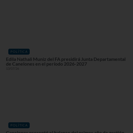
POLÍTICA
Edila Nathali Muniz del FA presidirá Junta Departamental
de Canelones en el período 2026-2027
13/07/26
POLÍTICA
Canelones presentó el balance del primer año de gestión