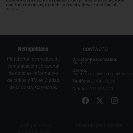
con foco en obras, equilibrio fiscal y desarrollo social
08/07/26
CONTACTO
Plataforma de medios de
Director Responsable:
Mauricio Riva
comunicación con portal
Correo:
de noticias, Informativo
mauricio.riva@metropolitano.u
de radios y TV en Ciudad
Teléfono:
2 698 78 66
de la Costa, Canelones
Celular:
091 673 129
Diseñado por
PROCODE
Copyright © 2026
METROPOLITANO