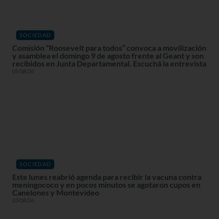
SOCIEDAD
Comisión “Roosevelt para todos” convoca a movilización
y asamblea el domingo 9 de agosto frente al Geant y son
recibidos en Junta Departamental. Escuchá la entrevista
05/08/26
SOCIEDAD
Este lunes reabrió agenda para recibir la vacuna contra
meningococo y en pocos minutos se agotaron cupos en
Canelones y Montevideo
03/08/26