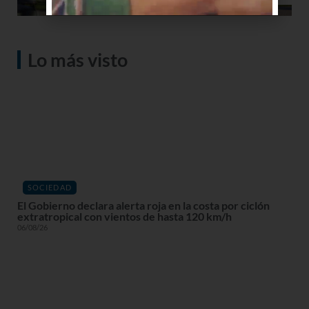
Lo más visto
SOCIEDAD
El Gobierno declara alerta roja en la costa por ciclón
extratropical con vientos de hasta 120 km/h
06/08/26