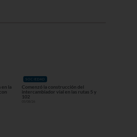
SOCIEDAD
 en la
Comenzó la construcción del
 con
intercambiador vial en las rutas 5 y
102
05/08/26