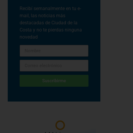
Recibí semanalmente en tu e-
mail, las noticias más
destacadas de Ciudad de la
Costa y no te pierdas ninguna
novedad
Suscribirme