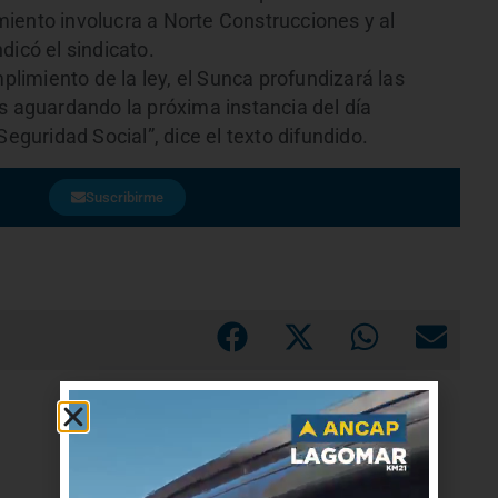
iento involucra a Norte Construcciones y al
dicó el sindicato.
mplimiento de la ley, el Sunca profundizará las
s aguardando la próxima instancia del día
Seguridad Social”, dice el texto difundido.
Suscribirme