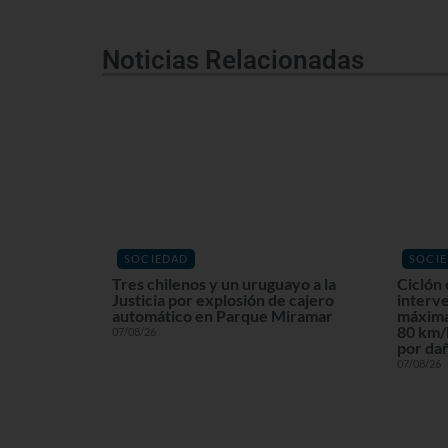
Noticias Relacionadas
SOCIEDAD
SOCI
Tres chilenos y un uruguayo a la
Ciclón 
Justicia por explosión de cajero
interv
automático en Parque Miramar
máxima
80 km/h
07/08/26
por dañ
07/08/26