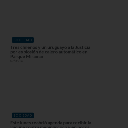
SOCIEDAD
Tres chilenos y un uruguayo a la Justicia
por explosión de cajero automático en
Parque Miramar
07/08/26
SOCIEDAD
Este lunes reabrió agenda para recibir la
vacuna contra meningococo y en pocos