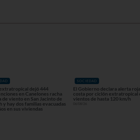
EDAD
SOCIEDAD
extratropical dejó 444
El Gobierno declara alerta roja
enciones en Canelones racha
costa por ciclón extratropical
 de viento en San Jacinto de
vientos de hasta 120 km/h
 y hay dos familias evacuadas
06/08/26
os en sus viviendas