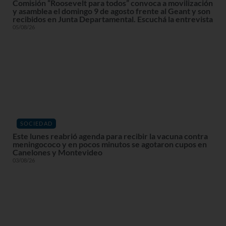
Comisión “Roosevelt para todos” convoca a movilización
y asamblea el domingo 9 de agosto frente al Geant y son
recibidos en Junta Departamental. Escuchá la entrevista
05/08/26
SOCIEDAD
Este lunes reabrió agenda para recibir la vacuna contra
meningococo y en pocos minutos se agotaron cupos en
Canelones y Montevideo
03/08/26