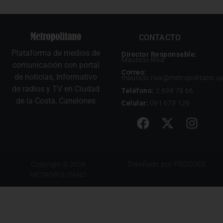
CONTACTO
Plataforma de medios de
Director Responsable:
Mauricio Riva
comunicación con portal
Correo:
de noticias, Informativo
mauricio.riva@metropolitano.u
de radios y TV en Ciudad
Teléfono:
2 698 78 66
de la Costa, Canelones
Celular:
091 673 129
Diseñado por
PROCODE
Copyright © 2026
METROPOLITANO