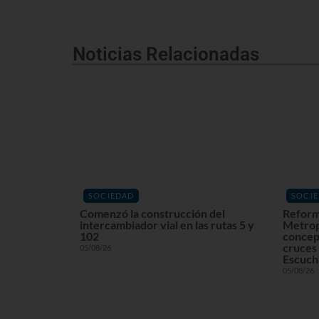
Noticias Relacionadas
SOCIEDAD
SOCI
Comenzó la construcción del
Reform
intercambiador vial en las rutas 5 y
Metrop
102
concept
cruces 
05/08/26
Escuchá
05/08/26