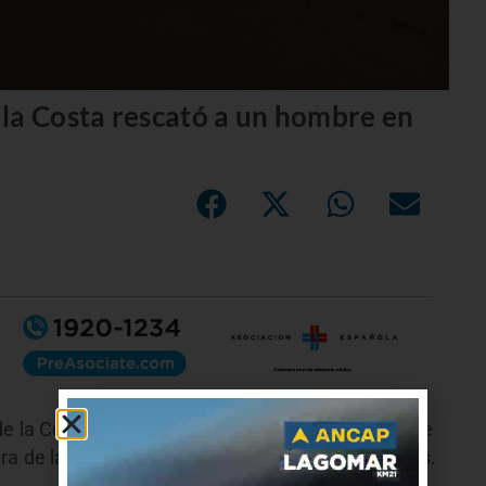
la Costa rescató a un hombre en
e la Costa, realizaron el rescate de un hombre de
ra de la bajada 24 y a una distancia de 20 metros.