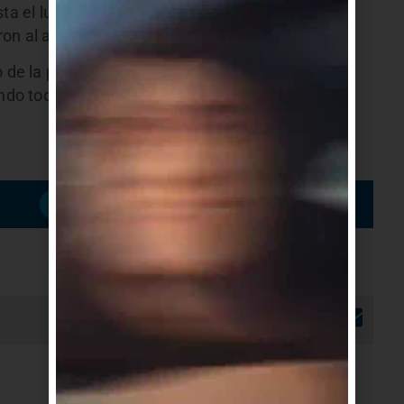
ta el lugar y frente a un desperfecto en el motor
on al agua y lograron sacar al hombre con vida.
o de la persona quien manifestó estar bien, por lo
ando todos en buen estado sanitario”, indica un
Suscribirme