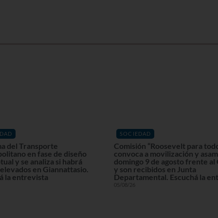
EDAD
SOCIEDAD
a del Transporte
Comisión “Roosevelt para tod
olitano en fase de diseño
convoca a movilización y asam
ual y se analiza si habrá
domingo 9 de agosto frente al
elevados en Giannattasio.
y son recibidos en Junta
 la entrevista
Departamental. Escuchá la ent
05/08/26