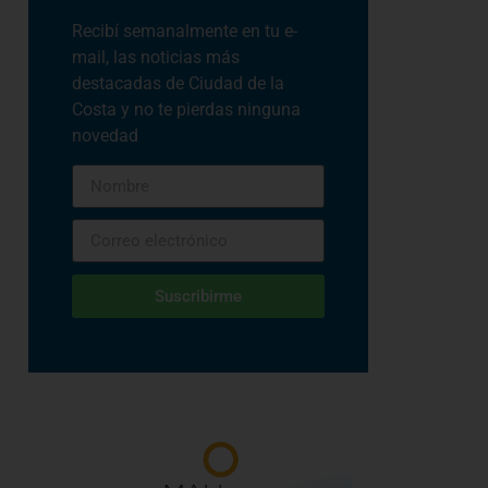
Recibí semanalmente en tu e-
mail, las noticias más
destacadas de Ciudad de la
Costa y no te pierdas ninguna
novedad
Suscribirme