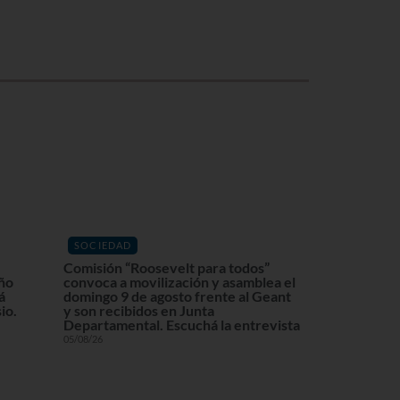
SOCIEDAD
Comisión “Roosevelt para todos”
eño
convoca a movilización y asamblea el
á
domingo 9 de agosto frente al Geant
io.
y son recibidos en Junta
Departamental. Escuchá la entrevista
05/08/26