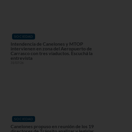
SOCIEDAD
Intendencia de Canelones y MTOP
intervienen en zona del Aeropuerto de
Carrasco con tres viaductos. Escuchá la
entrevista
31/07/26
SOCIEDAD
Canelones propuso en reunión de los 19
directores de Tránsito analizar y legislar