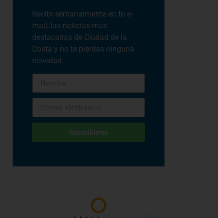
Recibí semanalmente en tu e-
mail, las noticias más
destacadas de Ciudad de la
Costa y no te pierdas ninguna
novedad
Suscribirme