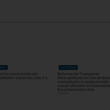
EDAD
SOCIEDAD
ó la construcción del
Reforma del Transporte
mbiador vial en las rutas 5 y
Metropolitano en fase de dis
conceptual y se analiza si habr
cruces elevados en Giannattas
Escuchá la entrevista
05/08/26