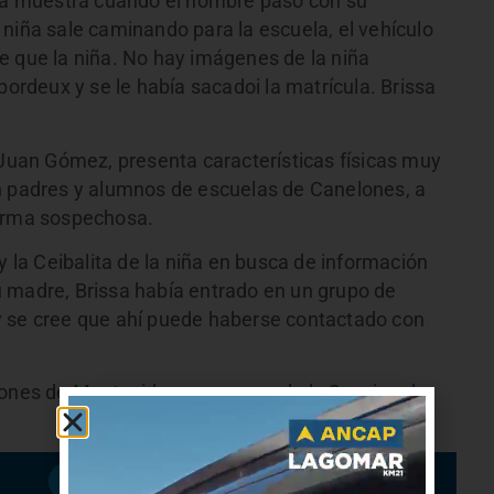
ara muestra cuando el hombre pasó con su
niña sale caminando para la escuela, el vehículo
e que la niña. No hay imágenes de la niña
bordeux y se le había sacadoi la matrícula. Brissa
 Juan Gómez, presenta características físicas muy
n padres y alumnos de escuelas de Canelones, a
forma sospechosa.
y la Ceibalita de la niña en busca de información
 madre, Brissa había entrado en un grupo de
y se cree que ahí puede haberse contactado con
iones de Montevideo con apoyo de la Seccional
Suscribirme