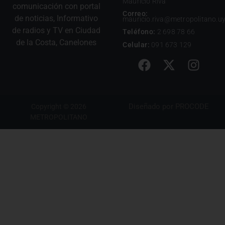
Mauricio Riva
comunicación con portal
Correo:
de noticias, Informativo
mauricio.riva@metropolitano.u
de radios y TV en Ciudad
Teléfono:
2 698 78 66
de la Costa, Canelones
Celular:
091 673 129
Diseñado por
PROCODE
Copyright © 2026
METROPOLITANO