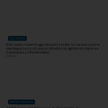
SOCIEDAD
Este lunes reabrió agenda para recibir la vacuna contra
meningococo y en pocos minutos se agotaron cupos en
Canelones y Montevideo
03/08/26
EMPRESARIALES
ANDE presentó Programa de Desarrollo de