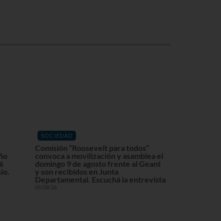
SOCIEDAD
Comisión “Roosevelt para todos”
eño
convoca a movilización y asamblea el
á
domingo 9 de agosto frente al Geant
io.
y son recibidos en Junta
Departamental. Escuchá la entrevista
05/08/26