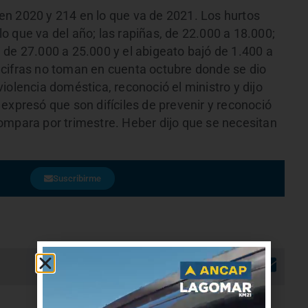
en 2020 y 214 en lo que va de 2021. Los hurtos
 que va del año; las rapiñas, de 22.000 a 18.000;
 de 27.000 a 25.000 y el abigeato bajó de 1.400 a
 cifras no toman en cuenta octubre donde se dio
iolencia doméstica, reconoció el ministro y dijo
expresó que son difíciles de prevenir y reconoció
ompara por trimestre. Heber dijo que se necesitan
Suscribirme