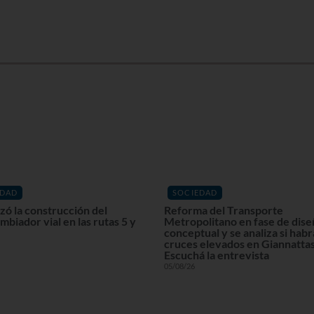
EDAD
SOCIEDAD
ó la construcción del
Reforma del Transporte
mbiador vial en las rutas 5 y
Metropolitano en fase de dis
conceptual y se analiza si habr
cruces elevados en Giannattas
Escuchá la entrevista
05/08/26