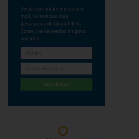
Recibí semanalmente en tu e-
mail, las noticias más
destacadas de Ciudad de la
Costa y no te pierdas ninguna
novedad
Suscribirme