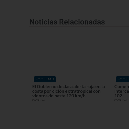
Noticias Relacionadas
SOCIEDAD
SOCI
El Gobierno declara alerta roja en la
Comenz
costa por ciclón extratropical con
interca
vientos de hasta 120 km/h
102
06/08/26
05/08/26