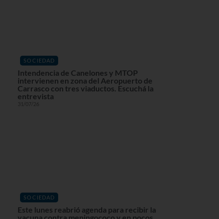
SOCIEDAD
Intendencia de Canelones y MTOP
intervienen en zona del Aeropuerto de
Carrasco con tres viaductos. Escuchá la
entrevista
31/07/26
SOCIEDAD
Este lunes reabrió agenda para recibir la
vacuna contra meningococo y en pocos