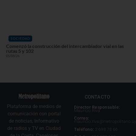
SOCIEDAD
Comenzó la construcción del intercambiador vial en las
rutas 5 y 102
05/08/26
CONTACTO
Plataforma de medios de
Director Responsable:
Mauricio Riva
comunicación con portal
Correo:
de noticias, Informativo
mauricio.riva@metropolitano.u
de radios y TV en Ciudad
Teléfono:
2 698 78 66
de la Costa, Canelones