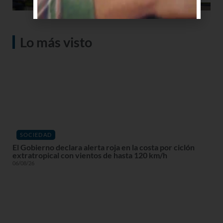
Lo más visto
SOCIEDAD
El Gobierno declara alerta roja en la costa por ciclón
extratropical con vientos de hasta 120 km/h
06/08/26