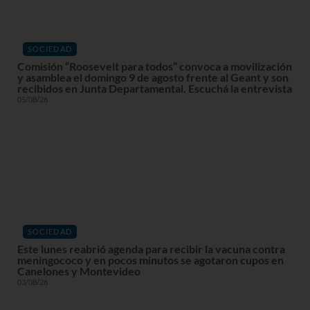
SOCIEDAD
Comisión “Roosevelt para todos” convoca a movilización
y asamblea el domingo 9 de agosto frente al Geant y son
recibidos en Junta Departamental. Escuchá la entrevista
05/08/26
SOCIEDAD
Este lunes reabrió agenda para recibir la vacuna contra
meningococo y en pocos minutos se agotaron cupos en
Canelones y Montevideo
03/08/26