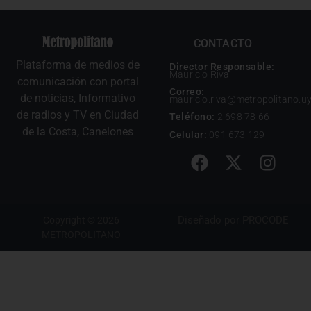
CONTACTO
Plataforma de medios de
Director Responsable:
Mauricio Riva
comunicación con portal
Correo:
de noticias, Informativo
mauricio.riva@metropolitano.u
de radios y TV en Ciudad
Teléfono:
2 698 78 66
de la Costa, Canelones
Celular:
091 673 129
Diseñado por
PROCODE
Copyright © 2026
METROPOLITANO