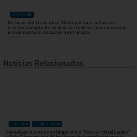
SOCIEDAD
Reforma del Transporte Metropolitano en fase de
diseño conceptual y se analiza si habrá cruces elevados
en Giannattasio. Escuchá la entrevista
05/08/26
Noticias Relacionadas
,
CULTURA
TIEMPO LIBRE
Nameless vuelve con el imperdible “Rock & Metal Ladies”
a Sala Zitarrosa con 25 invitadas de la música uruguaya.