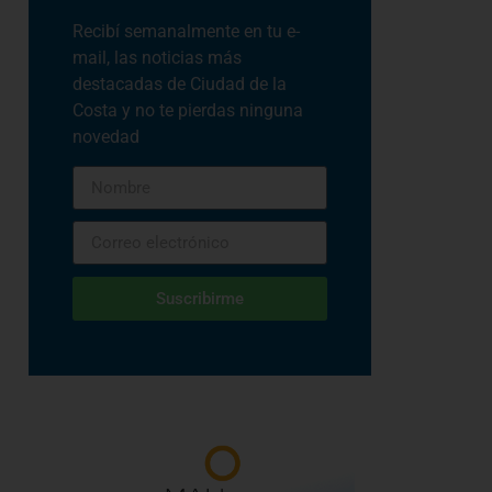
Recibí semanalmente en tu e-
mail, las noticias más
destacadas de Ciudad de la
Costa y no te pierdas ninguna
novedad
Suscribirme