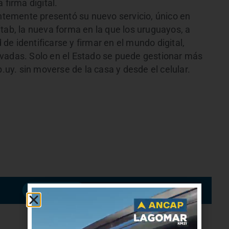
 firma digital.
entemente presentó su nuevo servicio, único en
tab, la nueva forma en la que los uruguayos, a
d de identificarse y firmar en el mundo digital,
ivadas. Solo en el Estado se puede gestionar más
b.uy. sin moverse de la casa y desde el celular.
Suscribirme