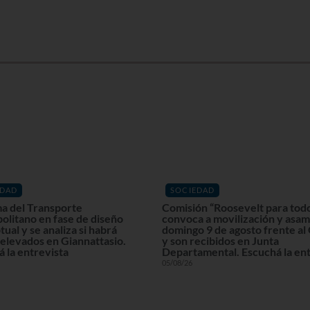
EDAD
SOCIEDAD
a del Transporte
Comisión “Roosevelt para tod
olitano en fase de diseño
convoca a movilización y asam
ual y se analiza si habrá
domingo 9 de agosto frente al
elevados en Giannattasio.
y son recibidos en Junta
 la entrevista
Departamental. Escuchá la ent
05/08/26