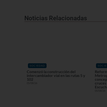
Noticias Relacionadas
SOCIEDAD
SOCI
Comenzó la construcción del
Reform
intercambiador vial en las rutas 5 y
Metrop
102
concept
cruces 
05/08/26
Escuchá
05/08/26