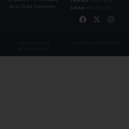
Teléfono:
2 698 78 66
de la Costa, Canelones
Celular:
091 673 129
Diseñado por
PROCODE
Copyright © 2026
METROPOLITANO