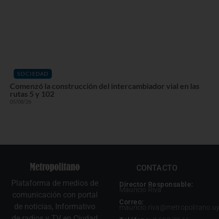
SOCIEDAD
Comenzó la construcción del intercambiador vial en las
rutas 5 y 102
05/08/26
CONTACTO
Plataforma de medios de
Director Responsable:
Mauricio Riva
comunicación con portal
Correo:
de noticias, Informativo
mauricio.riva@metropolitano.u
de radios y TV en Ciudad