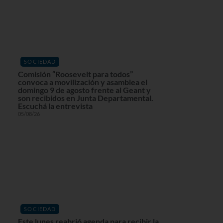
SOCIEDAD
Comisión “Roosevelt para todos”
convoca a movilización y asamblea el
domingo 9 de agosto frente al Geant y
son recibidos en Junta Departamental.
Escuchá la entrevista
05/08/26
SOCIEDAD
Este lunes reabrió agenda para recibir la