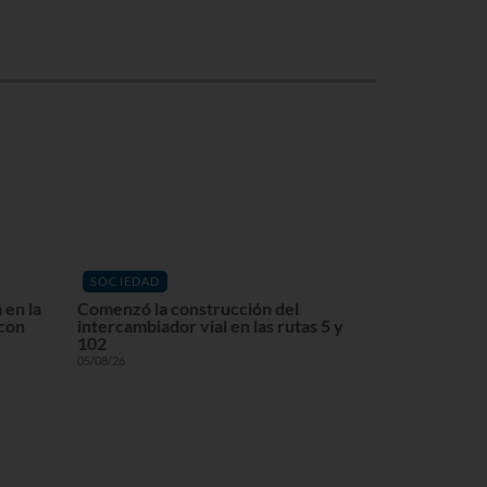
SOCIEDAD
 en la
Comenzó la construcción del
 con
intercambiador vial en las rutas 5 y
102
05/08/26