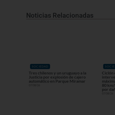
Noticias Relacionadas
SOCIEDAD
SOCI
Tres chilenos y un uruguayo a la
Ciclón 
Justicia por explosión de cajero
interv
automático en Parque Miramar
máxima
80 km/h
07/08/26
por dañ
07/08/26