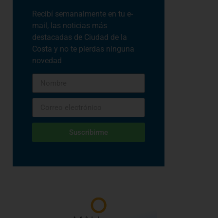
Recibí semanalmente en tu e-
mail, las noticias más
destacadas de Ciudad de la
Costa y no te pierdas ninguna
novedad
Suscribirme