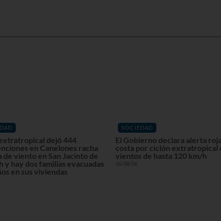
EDAD
SOCIEDAD
extratropical dejó 444
El Gobierno declara alerta roja
enciones en Canelones racha
costa por ciclón extratropical
 de viento en San Jacinto de
vientos de hasta 120 km/h
 y hay dos familias evacuadas
06/08/26
os en sus viviendas