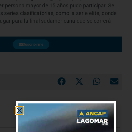
er persona mayor de 15 años pudo participar. Se
series clasificatorias, como la serie elite, donde
lugar para la final sudamericana que se correrá
Suscribirme