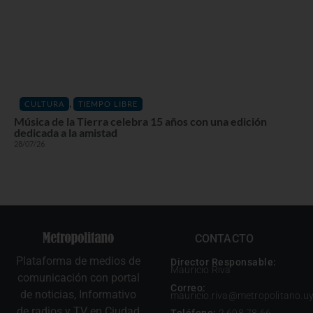
,
CULTURA
TIEMPO LIBRE
Música de la Tierra celebra 15 años con una edición
dedicada a la amistad
28/07/26
CONTACTO
Plataforma de medios de
Director Responsable:
Mauricio Riva
comunicación con portal
Correo:
de noticias, Informativo
mauricio.riva@metropolitano.u
de radios y TV en Ciudad