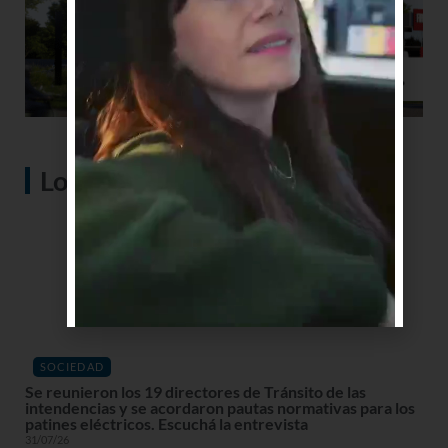
Lo más visto
SOCIEDAD
Se reunieron los 19 directores de Tránsito de las
intendencias y se acordaron pautas normativas para los
patines eléctricos. Escuchá la entrevista
31/07/26