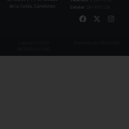
Teléfono:
2 698 78 66
de la Costa, Canelones
Celular:
091 673 129
Diseñado por
PROCODE
Copyright © 2026
METROPOLITANO