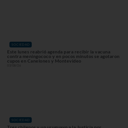
SOCIEDAD
Este lunes reabrió agenda para recibir la vacuna
contra meningococo y en pocos minutos se agotaron
cupos en Canelones y Montevideo
03/08/26
SOCIEDAD
Tres chilenos y un uruguayo a la Justicia por