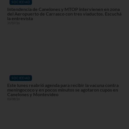
SOCIEDAD
Intendencia de Canelones y MTOP intervienen en zona
del Aeropuerto de Carrasco con tres viaductos. Escuchá
la entrevista
31/07/26
SOCIEDAD
Este lunes reabrió agenda para recibir la vacuna contra
meningococo y en pocos minutos se agotaron cupos en
Canelones y Montevideo
03/08/26