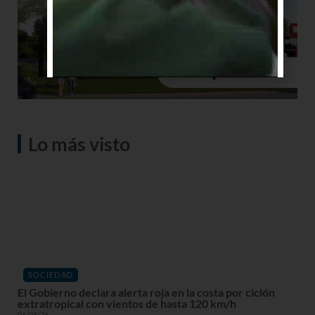
Lo más visto
SOCIEDAD
El Gobierno declara alerta roja en la costa por ciclón
extratropical con vientos de hasta 120 km/h
06/08/26