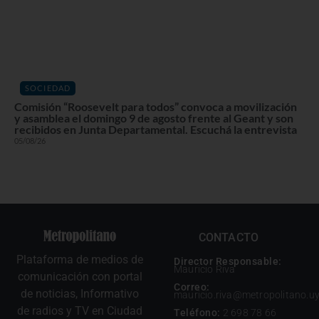
SOCIEDAD
Comisión “Roosevelt para todos” convoca a movilización
y asamblea el domingo 9 de agosto frente al Geant y son
recibidos en Junta Departamental. Escuchá la entrevista
05/08/26
CONTACTO
Plataforma de medios de
Director Responsable:
Mauricio Riva
comunicación con portal
Correo:
de noticias, Informativo
mauricio.riva@metropolitano.u
de radios y TV en Ciudad
Teléfono:
2 698 78 66