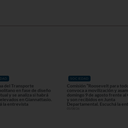
EDAD
SOCIEDAD
a del Transporte
Comisión “Roosevelt para tod
olitano en fase de diseño
convoca a movilización y asam
ual y se analiza si habrá
domingo 9 de agosto frente al
elevados en Giannattasio.
y son recibidos en Junta
 la entrevista
Departamental. Escuchá la ent
05/08/26