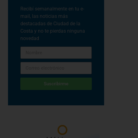
Recibí semanalmente en tu e-
mail, las noticias más
destacadas de Ciudad de la
Costa y no te pierdas ninguna
novedad
Suscribirme