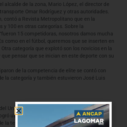
 alcalde de la zona, Mario López, el director de
e transporte Omar Rodríguez y otras autoridades.
n, contó a Revista Metropolitano que en la
s y 100 en otras categorías. Sobre la
 “fueron 15 competidoras, nosotros damos mucha
 Es como en el fútbol, queremos que se inserten en
 Otra categoría que explotó son los novicios en la
y que pensar que se inician en este deporte con su
ciparon de la competencia de elite se contó con
e la categoría y también estuvieron José Luis
del Uruguay en dos ocasiones (2008 y 2010). En
ogró ubicarse en el tercer lugar en el ranking
 de la temporada en la séptima posición. También