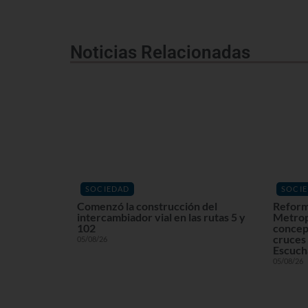
Noticias Relacionadas
SOCIEDAD
SOCI
Comenzó la construcción del
Reform
intercambiador vial en las rutas 5 y
Metrop
102
concept
cruces 
05/08/26
Escuchá
05/08/26