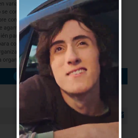
en varias oportunidades y su máximo lauro lo
do se consagró campeón panamericano de ruta.
obre como ve el Autódromo para competencias
ue agarramos la pista mojada por la lluvia y era
bién para el público que tiene buena vista desde
para competencias de hasta dos horas y media”,
rganización dijo que “fue de las mejores carreras
 organización fue excelente”, indicó.
Suscribirme