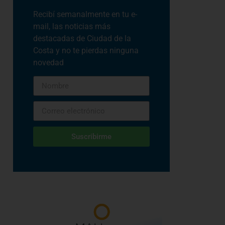
Recibí semanalmente en tu e-
mail, las noticias más
destacadas de Ciudad de la
Costa y no te pierdas ninguna
novedad
Suscribirme