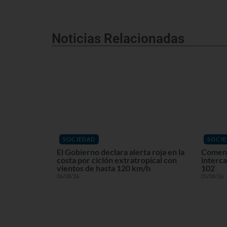
Noticias Relacionadas
SOCIEDAD
SOCI
El Gobierno declara alerta roja en la
Comenz
costa por ciclón extratropical con
interca
vientos de hasta 120 km/h
102
06/08/26
05/08/26