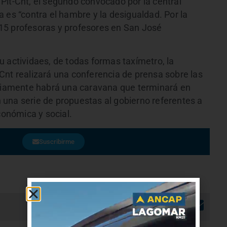
Pit-Cnt, el segundo convocado por la central
 es “contra el hambre y la desigualdad. Por la
n 15 profesoras y profesores en San José
 su actividaes, de todas formas taxímetro, la
it-Cnt realizará una conferencia de prensa sobre las
eviamente habrá una caravana que terminará en
una serie de propuestas al gobierno referentes a
conómica y social.
Suscribirme