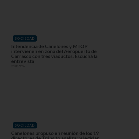
SOCIEDAD
Intendencia de Canelones y MTOP
intervienen en zona del Aeropuerto de
Carrasco con tres viaductos. Escuchá la
entrevista
31/07/26
SOCIEDAD
Canelones propuso en reunión de los 19
directores de Tránsito analizar y legislar