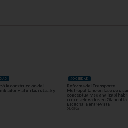
EDAD
SOCIEDAD
ó la construcción del
Reforma del Transporte
mbiador vial en las rutas 5 y
Metropolitano en fase de dis
conceptual y se analiza si habr
cruces elevados en Giannattas
Escuchá la entrevista
05/08/26