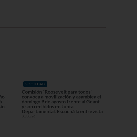
SOCIEDAD
Comisión “Roosevelt para todos”
eño
convoca a movilización y asamblea el
á
domingo 9 de agosto frente al Geant
io.
y son recibidos en Junta
Departamental. Escuchá la entrevista
05/08/26