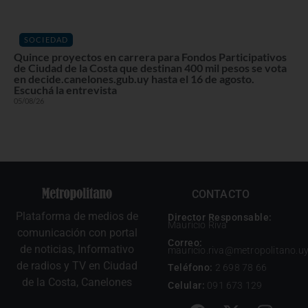
SOCIEDAD
Quince proyectos en carrera para Fondos Participativos
de Ciudad de la Costa que destinan 400 mil pesos se vota
en decide.canelones.gub.uy hasta el 16 de agosto.
Escuchá la entrevista
05/08/26
CONTACTO
Plataforma de medios de
Director Responsable:
Mauricio Riva
comunicación con portal
Correo:
de noticias, Informativo
mauricio.riva@metropolitano.u
de radios y TV en Ciudad
Teléfono:
2 698 78 66
de la Costa, Canelones
Celular:
091 673 129