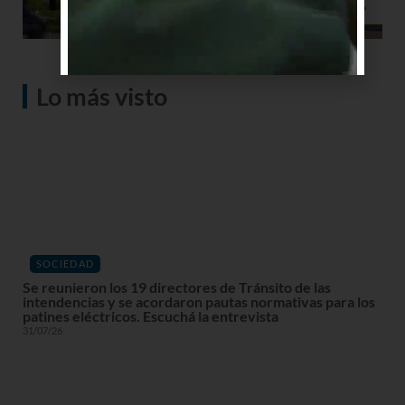
Lo más visto
SOCIEDAD
Se reunieron los 19 directores de Tránsito de las
intendencias y se acordaron pautas normativas para los
patines eléctricos. Escuchá la entrevista
31/07/26