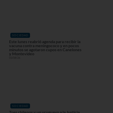
SOCIEDAD
Este lunes reabrió agenda para recibir la
vacuna contra meningococo y en pocos
minutos se agotaron cupos en Canelones
y Montevideo
03/08/26
SOCIEDAD
Tres chilenos y un uruguayo a la Justicia