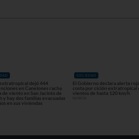
EDAD
SOCIEDAD
extratropical dejó 444
El Gobierno declara alerta roja
enciones en Canelones racha
costa por ciclón extratropical
 de viento en San Jacinto de
vientos de hasta 120 km/h
 y hay dos familias evacuadas
06/08/26
os en sus viviendas