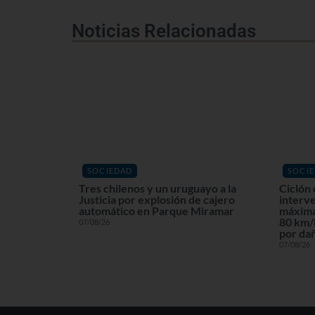
Noticias Relacionadas
SOCIEDAD
SOCI
Tres chilenos y un uruguayo a la
Ciclón 
Justicia por explosión de cajero
interv
automático en Parque Miramar
máxima
80 km/h
07/08/26
por dañ
07/08/26