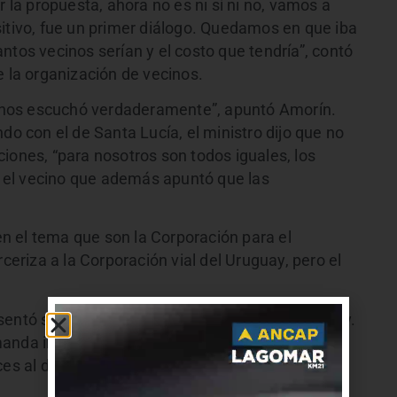
r la propuesta, ahora no es ni sí ni no, vamos a
sitivo, fue un primer diálogo. Quedamos en que iba
ntos vecinos serían y el costo que tendría”, contó
e la organización de vecinos.
nos escuchó verdaderamente”, apuntó Amorín.
do con el de Santa Lucía, el ministro dijo que no
iones, “para nosotros son todos iguales, los
 el vecino que además apuntó que las
n el tema que son la Corporación para el
rceriza a la Corporación vial del Uruguay, pero el
entó su pedido a la Corporación Vial del Uruguay.
anda ir de una lado a otro cuando en la vida
es al día por actividades vinculadas al trabajo,