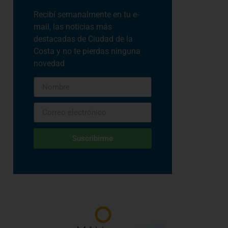
Recibí semanalmente en tu e-
mail, las noticias más
destacadas de Ciudad de la
Costa y no te pierdas ninguna
novedad
Suscribirme