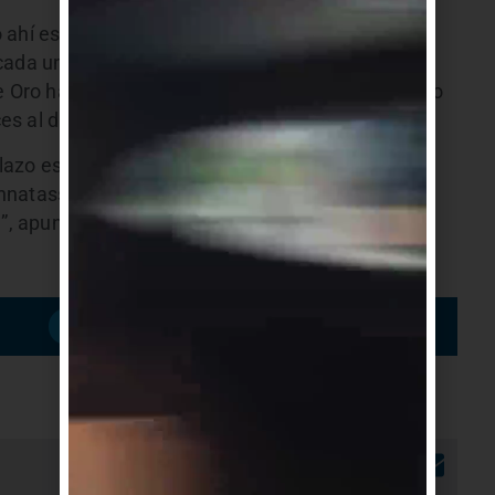
 ahí esta zona era más balneario que otra cosa,
ada uno pagará por llegar a su casa o ir a
e Oro hay un abono por el que se paga el 20% pero
s al día”, apuntó Amorín.
plazo este peaje no va a existir más y que se va a
natassio que pasó de ser ruta a ser avenida.
”, apuntó el vecino.
Suscribirme