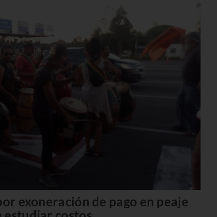
 por exoneración de pago en peaje
 estudiar costos