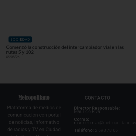
SOCIEDAD
Comenzó la construcción del intercambiador vial en las
rutas 5 y 102
05/08/26
CONTACTO
Plataforma de medios de
Director Responsable:
Mauricio Riva
comunicación con portal
Correo:
de noticias, Informativo
mauricio.riva@metropolitano.u
de radios y TV en Ciudad
Teléfono:
2 698 78 66