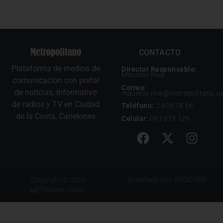
CONTACTO
Plataforma de medios de
Director Responsable:
Mauricio Riva
comunicación con portal
Correo:
de noticias, Informativo
mauricio.riva@metropolitano.u
de radios y TV en Ciudad
Teléfono:
2 698 78 66
de la Costa, Canelones
Celular:
091 673 129
Diseñado por
PROCODE
Copyright © 2026
METROPOLITANO