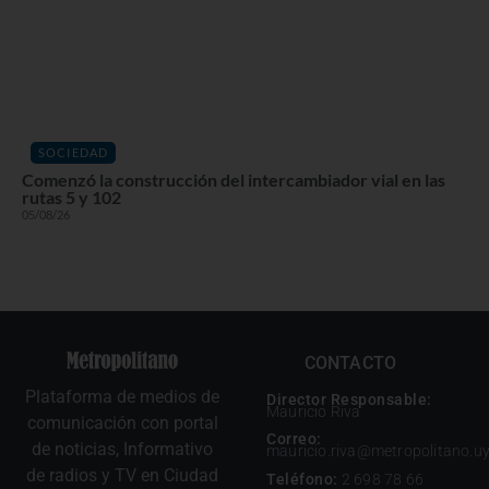
SOCIEDAD
Comenzó la construcción del intercambiador vial en las
rutas 5 y 102
05/08/26
CONTACTO
Plataforma de medios de
Director Responsable:
Mauricio Riva
comunicación con portal
Correo:
de noticias, Informativo
mauricio.riva@metropolitano.u
de radios y TV en Ciudad
Teléfono:
2 698 78 66