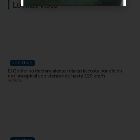
Lo más visto
SOCIEDAD
El Gobierno declara alerta roja en la costa por ciclón
extratropical con vientos de hasta 120 km/h
06/08/26