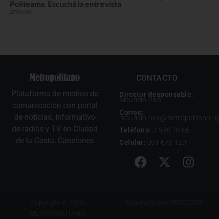
Politeama. Escuchá la entrevista
29/07/26
CONTACTO
Plataforma de medios de
Director Responsable:
Mauricio Riva
comunicación con portal
Correo:
de noticias, Informativo
mauricio.riva@metropolitano.u
de radios y TV en Ciudad
Teléfono:
2 698 78 66
de la Costa, Canelones
Celular:
091 673 129
Diseñado por
PROCODE
Copyright © 2026
METROPOLITANO