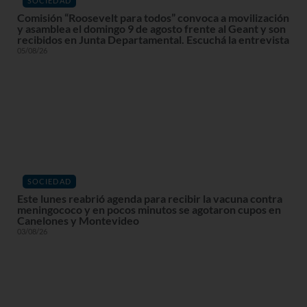
SOCIEDAD
Comisión “Roosevelt para todos” convoca a movilización
y asamblea el domingo 9 de agosto frente al Geant y son
recibidos en Junta Departamental. Escuchá la entrevista
05/08/26
SOCIEDAD
Este lunes reabrió agenda para recibir la vacuna contra
meningococo y en pocos minutos se agotaron cupos en
Canelones y Montevideo
03/08/26