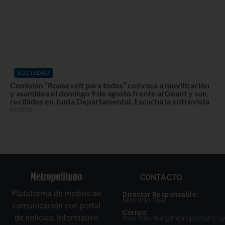
SOCIEDAD
Comisión “Roosevelt para todos” convoca a movilización
y asamblea el domingo 9 de agosto frente al Geant y son
recibidos en Junta Departamental. Escuchá la entrevista
05/08/26
CONTACTO
Plataforma de medios de
Director Responsable:
Mauricio Riva
comunicación con portal
Correo:
de noticias, Informativo
mauricio.riva@metropolitano.u