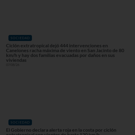
SOCIEDAD
Ciclón extratropical dejó 444 intervenciones en
Canelones racha máxima de viento en San Jacinto de 80
km/h y hay dos familias evacuadas por daños en sus
viviendas
07/08/26
SOCIEDAD
El Gobierno declara alerta roja en la costa por ciclón
extratropical con vientos de hasta 120 km/h