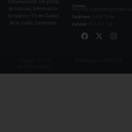
comunicación con portal
Correo:
de noticias, Informativo
mauricio.riva@metropolitano.u
de radios y TV en Ciudad
Teléfono:
2 698 78 66
de la Costa, Canelones
Celular:
091 673 129
Diseñado por
PROCODE
Copyright © 2026
METROPOLITANO