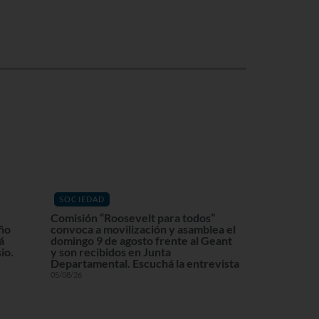
SOCIEDAD
Comisión “Roosevelt para todos”
eño
convoca a movilización y asamblea el
á
domingo 9 de agosto frente al Geant
io.
y son recibidos en Junta
Departamental. Escuchá la entrevista
05/08/26