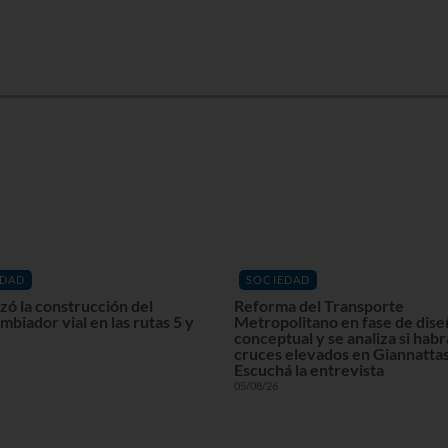
EDAD
SOCIEDAD
ó la construcción del
Reforma del Transporte
mbiador vial en las rutas 5 y
Metropolitano en fase de dis
conceptual y se analiza si habr
cruces elevados en Giannattas
Escuchá la entrevista
05/08/26