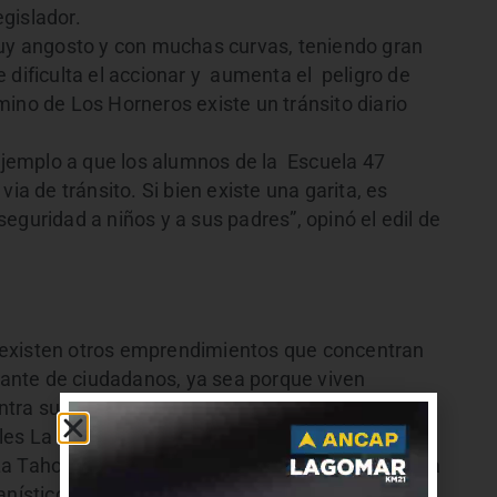
gislador.
muy angosto y con muchas curvas, teniendo gran
 dificulta el accionar y aumenta el peligro de
ino de Los Horneros existe un tránsito diario
 ejemplo a que los alumnos de la Escuela 47
ia de tránsito. Si bien existe una garita, es
eguridad a niños y a sus padres”, opinó el edil de
“existen otros emprendimientos que concentran
ante de ciudadanos, ya sea porque viven
a su fuente de trabajo”. Tal es el caso de la
ales La Hacienda, La Cascada, La Armenia,
La Tahona, Altos de la Tahona, Carmel, La Tahona
ísticos se le suma la Villa El Tato y el Caif