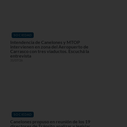
SOCIEDAD
Intendencia de Canelones y MTOP
intervienen en zona del Aeropuerto de
Carrasco con tres viaductos. Escuchá la
entrevista
31/07/26
SOCIEDAD
Canelones propuso en reunión de los 19
directores de Tránsito analizar y legislar