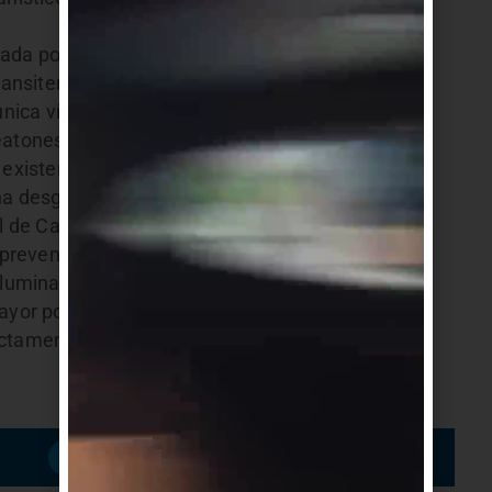
rada por éstos emprendimientos, lleva a que un
nsiten a diario por el Camino de Los Horneros
única vía de salida y entrada para dicha zona, lo
tones, ciclistas, motociclistas y automovilistas,
 existente en varios tramos”.
 desgracia fatal para hacer algo , por lo que
 de Canelones para que la Intendencia tome
revención y se construya una vía peatonal
luminación pública y se instalen garitas en los
yor población”, aseguró el edil nacionalista,
ctamente a la Dirección General de Obras de la
Suscribirme