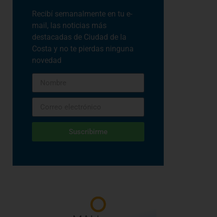
Recibí semanalmente en tu e-
mail, las noticias más
destacadas de Ciudad de la
Costa y no te pierdas ninguna
novedad
Suscribirme