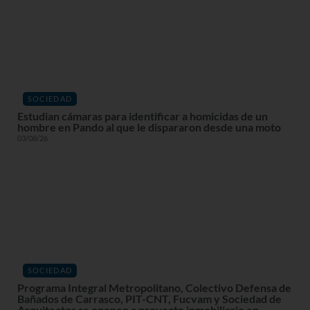
SOCIEDAD
Estudian cámaras para identificar a homicidas de un
hombre en Pando al que le dispararon desde una moto
03/08/26
SOCIEDAD
Programa Integral Metropolitano, Colectivo Defensa de
Bañados de Carrasco, PIT-CNT, Fucvam y Sociedad de
Arquitectos se oponen a proyecto inmobiliario en