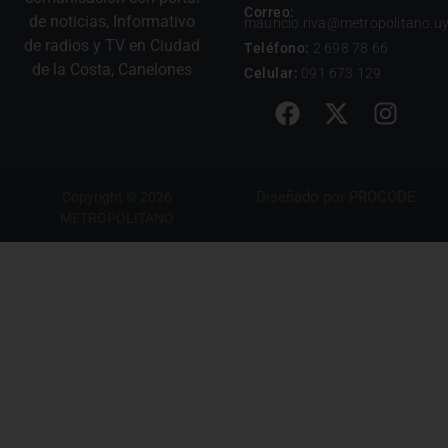
Correo:
de noticias, Informativo
mauricio.riva@metropolitano.u
de radios y TV en Ciudad
Teléfono:
2 698 78 66
de la Costa, Canelones
Celular:
091 673 129
Diseñado por
PROCODE
Copyright © 2026
METROPOLITANO