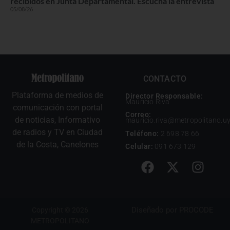
recibidos en Junta Departamental. Escuchá la entrevista
05/08/26
CONTACTO
Plataforma de medios de
Director Responsable:
Mauricio Riva
comunicación con portal
Correo:
de noticias, Informativo
mauricio.riva@metropolitano.u
de radios y TV en Ciudad
Teléfono:
2 698 78 66
de la Costa, Canelones
Celular:
091 673 129
Diseñado por
PROCODE
Copyright © 2026
METROPOLITANO