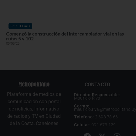
SOCIEDAD
Comenzó la construcción del intercambiador vial en las
rutas 5 y 102
05/08/26
CONTACTO
Plataforma de medios de
Director Responsable:
Mauricio Riva
comunicación con portal
Correo:
de noticias, Informativo
mauricio.riva@metropolitano.u
de radios y TV en Ciudad
Teléfono:
2 698 78 66
de la Costa, Canelones
Celular:
091 673 129