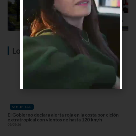
Lo más visto
SOCIEDAD
El Gobierno declara alerta roja en la costa por ciclón
extratropical con vientos de hasta 120 km/h
06/08/26