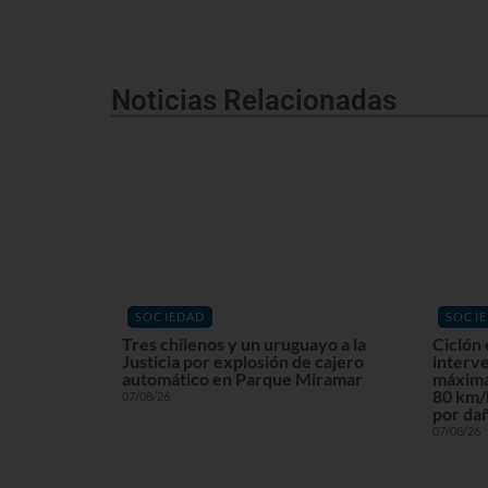
Noticias Relacionadas
SOCIEDAD
SOCI
Tres chilenos y un uruguayo a la
Ciclón 
Justicia por explosión de cajero
interv
automático en Parque Miramar
máxima
80 km/h
07/08/26
por dañ
07/08/26