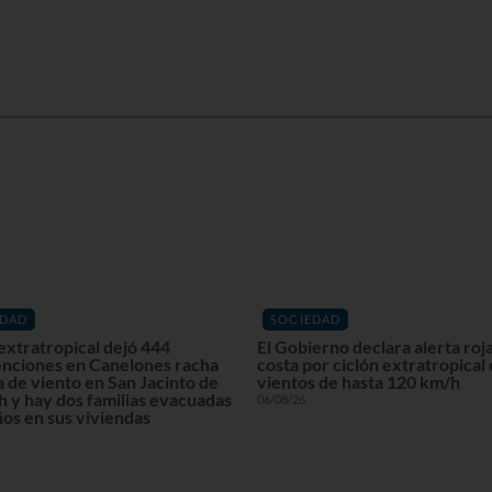
EDAD
SOCIEDAD
extratropical dejó 444
El Gobierno declara alerta roja
enciones en Canelones racha
costa por ciclón extratropical
 de viento en San Jacinto de
vientos de hasta 120 km/h
 y hay dos familias evacuadas
06/08/26
os en sus viviendas