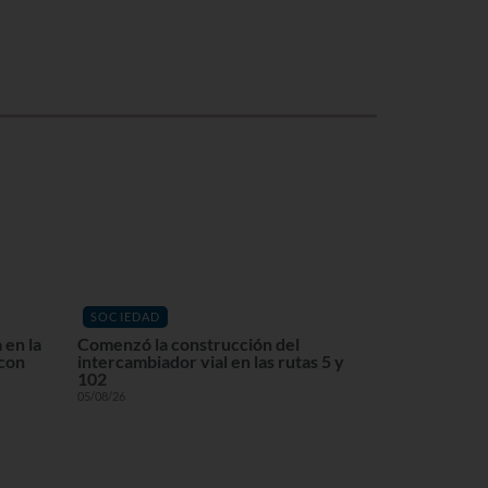
SOCIEDAD
 en la
Comenzó la construcción del
 con
intercambiador vial en las rutas 5 y
102
05/08/26