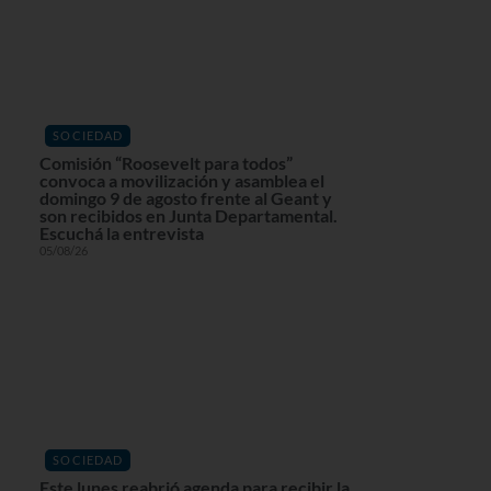
SOCIEDAD
Comisión “Roosevelt para todos”
convoca a movilización y asamblea el
domingo 9 de agosto frente al Geant y
son recibidos en Junta Departamental.
Escuchá la entrevista
05/08/26
SOCIEDAD
Este lunes reabrió agenda para recibir la