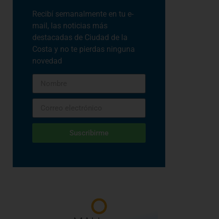
Recibí semanalmente en tu e-
mail, las noticias más
destacadas de Ciudad de la
Costa y no te pierdas ninguna
novedad
Suscribirme