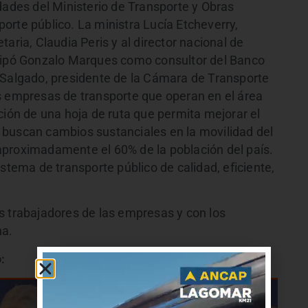
dades del Ministerio de Transporte y Obras
orte público. La ministra Lucía Etcheverry,
aria, Claudia Peris y al director nacional de
icipó Gonzalo Marques como consultor del Banco
 Salgado, presidente de la Cámara de Transporte
s empresas de transporte que operan en el área
ción de una hoja de ruta que permita mejorar el
 buscan cambios sustanciales en la movilidad del
aproximadamente el 60% de la población del país.
stema de transporte público de calidad, eficiente,
s trabajadores de las empresas y con los
na.
: