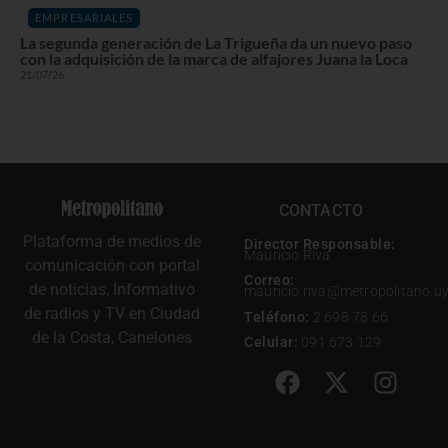
EMPRESARIALES
La segunda generación de La Trigueña da un nuevo paso
con la adquisición de la marca de alfajores Juana la Loca
21/07/26
CONTACTO
Plataforma de medios de
Director Responsable:
Mauricio Riva
comunicación con portal
Correo:
de noticias, Informativo
mauricio.riva@metropolitano.u
de radios y TV en Ciudad
Teléfono:
2 698 78 66
de la Costa, Canelones
Celular:
091 673 129