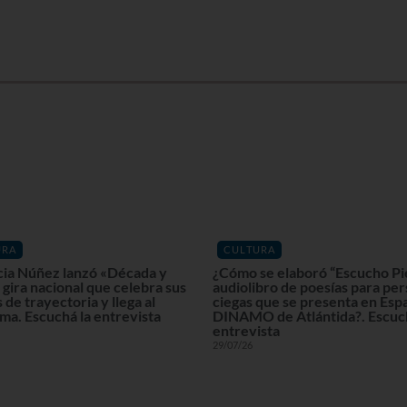
URA
CULTURA
cia Núñez lanzó «Década y
¿Cómo se elaboró “Escucho Pi
gira nacional que celebra sus
audiolibro de poesías para pe
 de trayectoria y llega al
ciegas que se presenta en Esp
ma. Escuchá la entrevista
DINAMO de Atlántida?. Escuch
entrevista
29/07/26