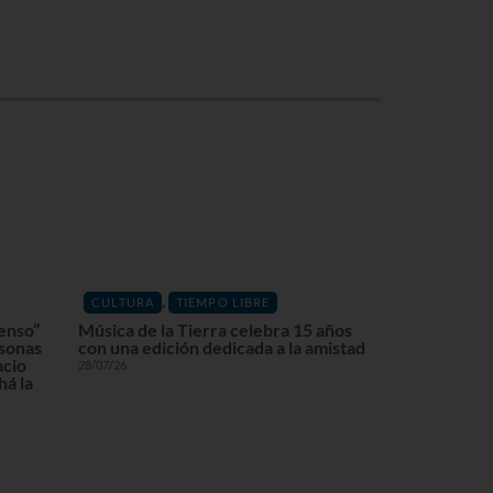
,
CULTURA
TIEMPO LIBRE
enso”
Música de la Tierra celebra 15 años
rsonas
con una edición dedicada a la amistad
acio
28/07/26
á la