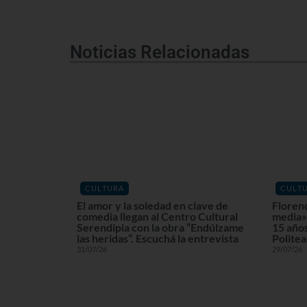
Noticias Relacionadas
CULTURA
CULT
El amor y la soledad en clave de
Floren
comedia llegan al Centro Cultural
media» 
Serendipia con la obra “Endúlzame
15 años
las heridas”. Escuchá la entrevista
Politea
31/07/26
29/07/26