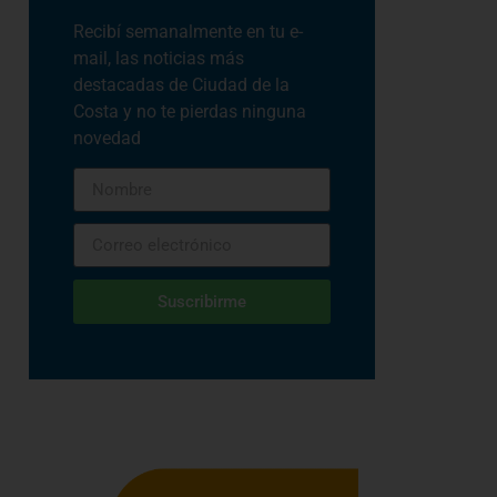
Recibí semanalmente en tu e-
mail, las noticias más
destacadas de Ciudad de la
Costa y no te pierdas ninguna
novedad
Suscribirme