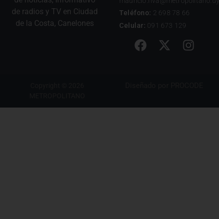
mauricio.riva@metropolitano.u
de radios y TV en Ciudad
Teléfono:
2 698 78 66
de la Costa, Canelones
Celular:
091 673 129
Diseñado por
PROCODE
Copyright © 2026
METROPOLITANO