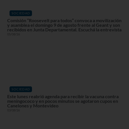
SOCIEDAD
Comisión “Roosevelt para todos” convoca a movilización
y asamblea el domingo 9 de agosto frente al Geant y son
recibidos en Junta Departamental. Escuchá la entrevista
05/08/26
SOCIEDAD
Este lunes reabrió agenda para recibir la vacuna contra
meningococo y en pocos minutos se agotaron cupos en
Canelones y Montevideo
03/08/26