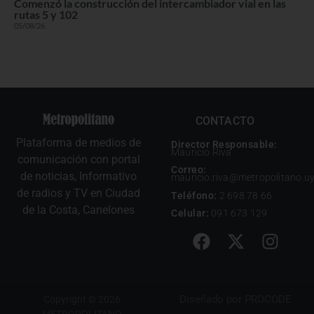
Comenzó la construcción del intercambiador vial en las
rutas 5 y 102
05/08/26
CONTACTO
Plataforma de medios de
Director Responsable:
Mauricio Riva
comunicación con portal
Correo:
de noticias, Informativo
mauricio.riva@metropolitano.u
de radios y TV en Ciudad
Teléfono:
2 698 78 66
de la Costa, Canelones
Celular:
091 673 129
Diseñado por
PROCODE
Copyright © 2026