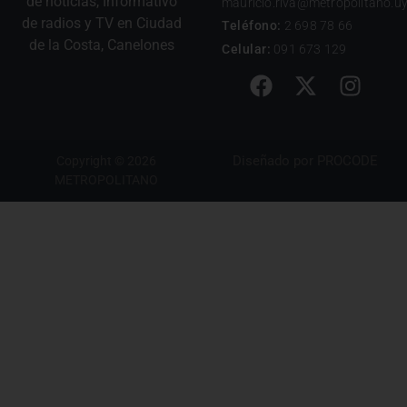
de noticias, Informativo
mauricio.riva@metropolitano.u
de radios y TV en Ciudad
Teléfono:
2 698 78 66
de la Costa, Canelones
Celular:
091 673 129
Diseñado por
PROCODE
Copyright © 2026
METROPOLITANO