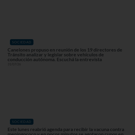
SOCIEDAD
Canelones propuso en reunión de los 19 directores de
Tránsito analizar y legislar sobre vehículos de
conducción autónoma. Escuchá la entrevista
31/07/26
SOCIEDAD
Este lunes reabrió agenda para recibir la vacuna contra
meningococo y en pocos minutos se agotaron cupos en