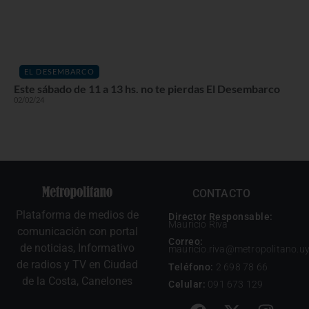
EL DESEMBARCO
Este sábado de 11 a 13 hs. no te pierdas El Desembarco
02/02/24
CONTACTO
Plataforma de medios de
Director Responsable:
Mauricio Riva
comunicación con portal
Correo:
de noticias, Informativo
mauricio.riva@metropolitano.u
de radios y TV en Ciudad
Teléfono:
2 698 78 66
de la Costa, Canelones
Celular:
091 673 129