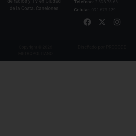
de radios y TV en Ciudad
Teléfono:
2 698 78 66
de la Costa, Canelones
Celular:
091 673 129
Diseñado por
PROCODE
Copyright © 2026
METROPOLITANO