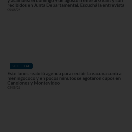
y asamblea el domingo 9 de agosto frente al Geant y son
recibidos en Junta Departamental. Escuchá la entrevista
05/08/26
SOCIEDAD
Este lunes reabrió agenda para recibir la vacuna contra
meningococo y en pocos minutos se agotaron cupos en
Canelones y Montevideo
03/08/26