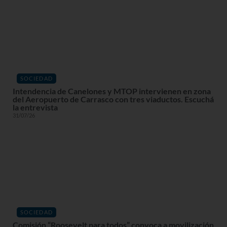
SOCIEDAD
Intendencia de Canelones y MTOP intervienen en zona
del Aeropuerto de Carrasco con tres viaductos. Escuchá
la entrevista
31/07/26
SOCIEDAD
Comisión “Roosevelt para todos” convoca a movilización