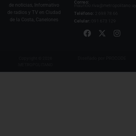
Correo:
de noticias, Informativo
mauricio.riva@metropolitano.u
de radios y TV en Ciudad
Teléfono:
2 698 78 66
de la Costa, Canelones
Celular:
091 673 129
Diseñado por
PROCODE
Copyright © 2026
METROPOLITANO