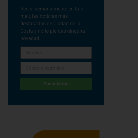
Recibí semanalmente en tu e-
mail, las noticias más
destacadas de Ciudad de la
Costa y no te pierdas ninguna
novedad
Suscribirme