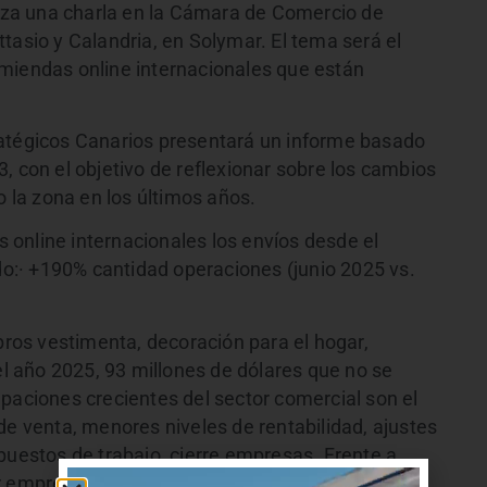
aliza una charla en la Cámara de Comercio de
tasio y Calandria, en Solymar. El tema será el
miendas online internacionales que están
ratégicos Canarios presentará un informe basado
, con el objetivo de reflexionar sobre los cambios
la zona en los últimos años.
online internacionales los envíos desde el
ado:· +190% cantidad operaciones (junio 2025 vs.
os vestimenta, decoración para el hogar,
del año 2025, 93 millones de dólares que no se
paciones crecientes del sector comercial son el
de venta, menores niveles de rentabilidad, ajustes
puestos de trabajo, cierre empresas. Frente a
r empresarial?