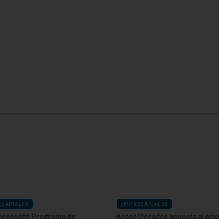
SARIALES
EMPRESARIALES
resentó Programa de
Arcos Dorados apuesta al em