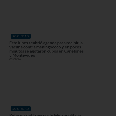
SOCIEDAD
Este lunes reabrió agenda para recibir la
vacuna contra meningococo y en pocos
minutos se agotaron cupos en Canelones
y Montevideo
03/08/26
SOCIEDAD
Reforma del Transporte Metropolitano