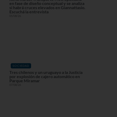
en fase de diseño conceptual y se analiza
si habrá cruces elevados en Giannattasio.
Escuchá la entrevista
05/08/26
SOCIEDAD
Tres chilenos y un uruguayo a la Justicia
por explosión de cajero automático en
Parque Miramar
07/08/26