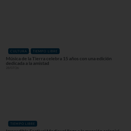
,
CULTURA
TIEMPO LIBRE
Música de la Tierra celebra 15 años con una edición
dedicada a la amistad
28/07/26
TIEMPO LIBRE
Imperdible Festival Medieval llega a la mansión colonial