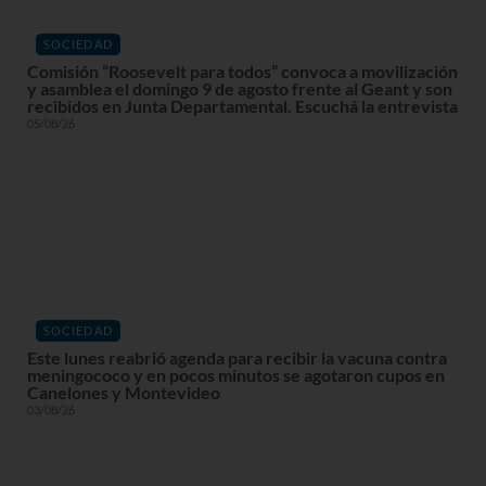
SOCIEDAD
Comisión “Roosevelt para todos” convoca a movilización
y asamblea el domingo 9 de agosto frente al Geant y son
recibidos en Junta Departamental. Escuchá la entrevista
05/08/26
SOCIEDAD
Este lunes reabrió agenda para recibir la vacuna contra
meningococo y en pocos minutos se agotaron cupos en
Canelones y Montevideo
03/08/26