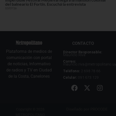
del balneario El Fortín. Escuchá la entrevista
03/07/26
CONTACTO
Plataforma de medios de
Director Responsable:
Mauricio Riva
comunicación con portal
Correo:
de noticias, Informativo
mauricio.riva@metropolitano.u
de radios y TV en Ciudad
Teléfono:
2 698 78 66
de la Costa, Canelones
Celular:
091 673 129
Diseñado por
PROCODE
Copyright © 2026
METROPOLITANO