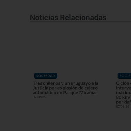
Noticias Relacionadas
SOCIEDAD
SOCI
Tres chilenos y un uruguayo a la
Ciclón 
Justicia por explosión de cajero
interv
automático en Parque Miramar
máxima
80 km/h
07/08/26
por dañ
07/08/26