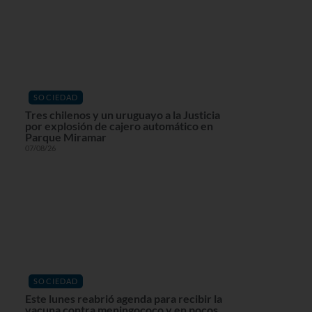
SOCIEDAD
Tres chilenos y un uruguayo a la Justicia
por explosión de cajero automático en
Parque Miramar
07/08/26
SOCIEDAD
Este lunes reabrió agenda para recibir la
vacuna contra meningococo y en pocos