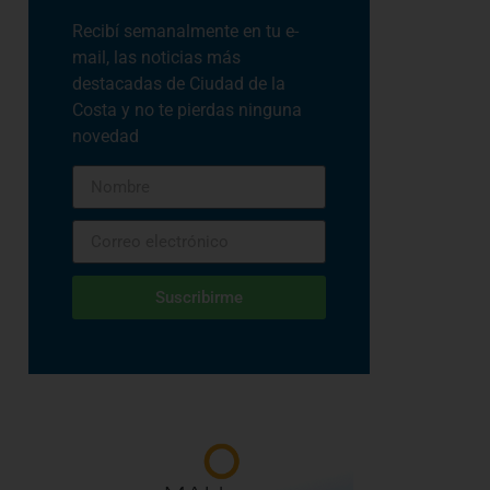
Recibí semanalmente en tu e-
mail, las noticias más
destacadas de Ciudad de la
Costa y no te pierdas ninguna
novedad
Suscribirme