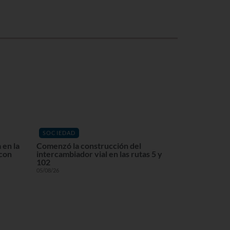
SOCIEDAD
 en la
Comenzó la construcción del
 con
intercambiador vial en las rutas 5 y
102
05/08/26