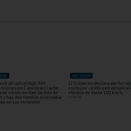
EDAD
SOCIEDAD
extratropical dejó 444
El Gobierno declara alerta roja
enciones en Canelones racha
costa por ciclón extratropical
 de viento en San Jacinto de
vientos de hasta 120 km/h
 y hay dos familias evacuadas
06/08/26
os en sus viviendas