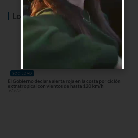
Lo más visto
SOCIEDAD
El Gobierno declara alerta roja en la costa por ciclón
extratropical con vientos de hasta 120 km/h
06/08/26