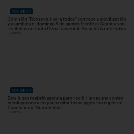
SOCIEDAD
Comisión “Roosevelt para todos” convoca a movilización
y asamblea el domingo 9 de agosto frente al Geant y son
recibidos en Junta Departamental. Escuchá la entrevista
05/08/26
SOCIEDAD
Este lunes reabrió agenda para recibir la vacuna contra
meningococo y en pocos minutos se agotaron cupos en
Canelones y Montevideo
03/08/26