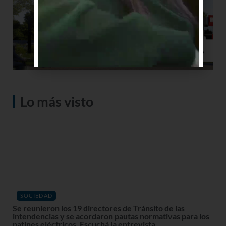
Lo más visto
SOCIEDAD
Se reunieron los 19 directores de Tránsito de las
intendencias y se acordaron pautas normativas para los
patines eléctricos. Escuchá la entrevista