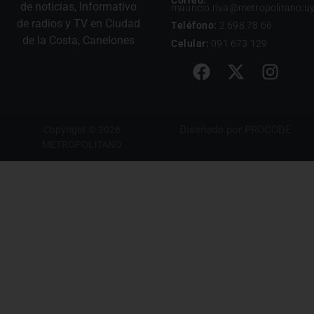
de noticias, Informativo
mauricio.riva@metropolitano.u
de radios y TV en Ciudad
Teléfono:
2 698 78 66
de la Costa, Canelones
Celular:
091 673 129
Diseñado por
PROCODE
Copyright © 2026
METROPOLITANO