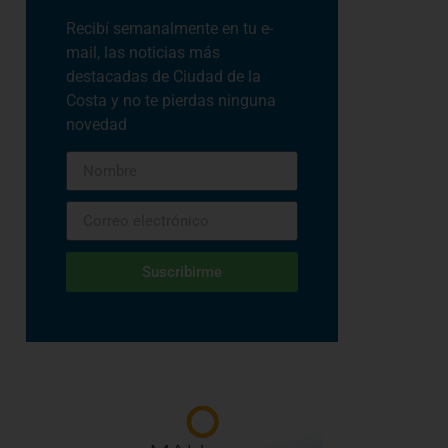
Recibí semanalmente en tu e-
mail, las noticias más
destacadas de Ciudad de la
Costa y no te pierdas ninguna
novedad
Suscribirme