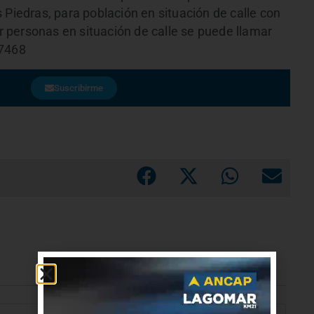
 Piedras, para población en situación de calle con
 personas en situación de calle se puede llamar
57468
Suscribirme