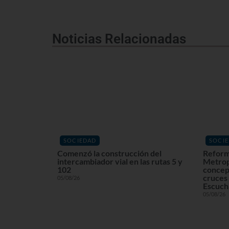
Noticias Relacionadas
SOCIEDAD
SOCI
Comenzó la construcción del
Reform
intercambiador vial en las rutas 5 y
Metrop
102
concept
cruces 
05/08/26
Escuchá
05/08/26