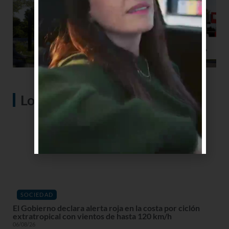
Lo más visto
SOCIEDAD
El Gobierno declara alerta roja en la costa por ciclón
extratropical con vientos de hasta 120 km/h
06/08/26