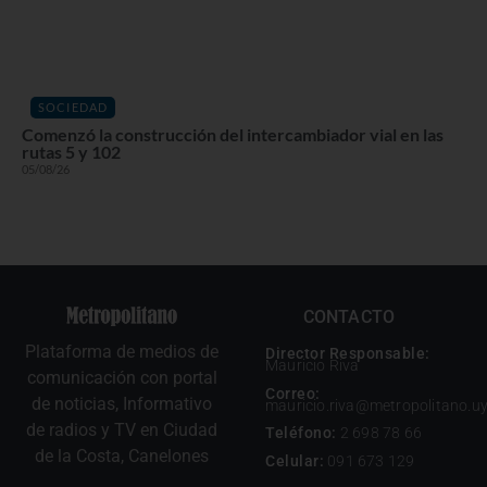
SOCIEDAD
Comenzó la construcción del intercambiador vial en las
rutas 5 y 102
05/08/26
CONTACTO
Plataforma de medios de
Director Responsable:
Mauricio Riva
comunicación con portal
Correo:
de noticias, Informativo
mauricio.riva@metropolitano.u
de radios y TV en Ciudad
Teléfono:
2 698 78 66
de la Costa, Canelones
Celular:
091 673 129