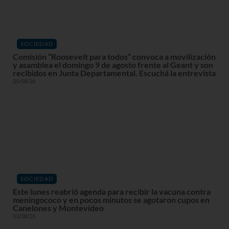
SOCIEDAD
Comisión “Roosevelt para todos” convoca a movilización
y asamblea el domingo 9 de agosto frente al Geant y son
recibidos en Junta Departamental. Escuchá la entrevista
05/08/26
SOCIEDAD
Este lunes reabrió agenda para recibir la vacuna contra
meningococo y en pocos minutos se agotaron cupos en
Canelones y Montevideo
03/08/26