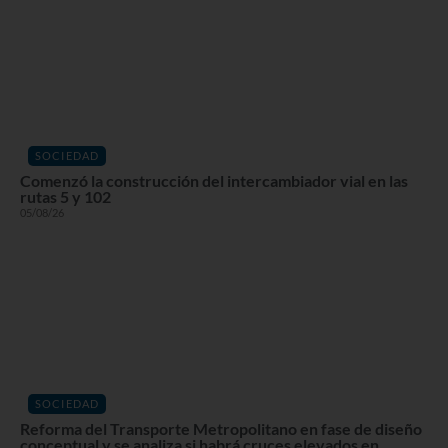
SOCIEDAD
Comenzó la construcción del intercambiador vial en las
rutas 5 y 102
05/08/26
SOCIEDAD
Reforma del Transporte Metropolitano en fase de diseño
conceptual y se analiza si habrá cruces elevados en