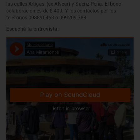
las calles Artigas, (ex Alvear) y Saenz Peña. El bono
colaboración es de $ 400. Y los contactos por los
teléfonos 098890463 o 099209 788.
Escuchá la entrevista: