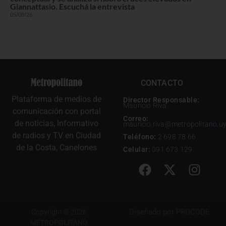
Giannattasio. Escuchá la entrevista
05/08/26
CONTACTO
Plataforma de medios de
Director Responsable:
Mauricio Riva
comunicación con portal
Correo:
de noticias, Informativo
mauricio.riva@metropolitano.u
de radios y TV en Ciudad
Teléfono:
2 698 78 66
de la Costa, Canelones
Celular:
091 673 129
Diseñado por
PROCODE
Copyright © 2026
METROPOLITANO